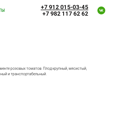
+7 912 0
15-03-45
ТЫ
+7 982 117 62 62
гменте розовых томатов. Плод крупный, мясистый,
тный и транспортабельный.