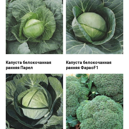
Капуста белокочанная
Капуста белокочанная
ранняя Парел
ранняя ФараоF1