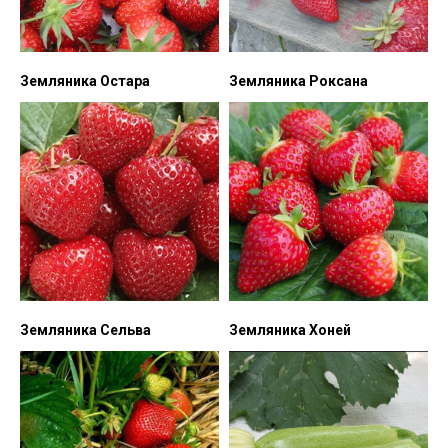
Земляника Остара
Земляника Роксана
Земляника Сельва
Земляника Хоней