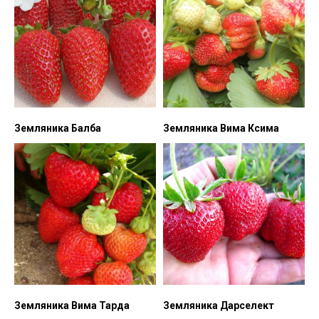
Земляника Балба
Земляника Вима Ксима
Земляника Вима Тарда
Земляника Дарселект