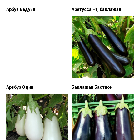
Арбуз Бедуин
Аретусса F1, баклажан
Арзбуз Один
Баклажан Бастион