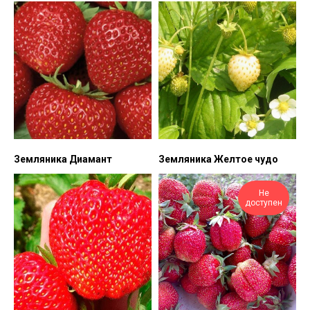
Земляника Диамант
Земляника Желтое чудо
Не
доступен