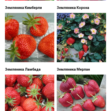
Земляника Кимберли
Земляника Корона
Земляника Ламбада
Земляника Мерлан