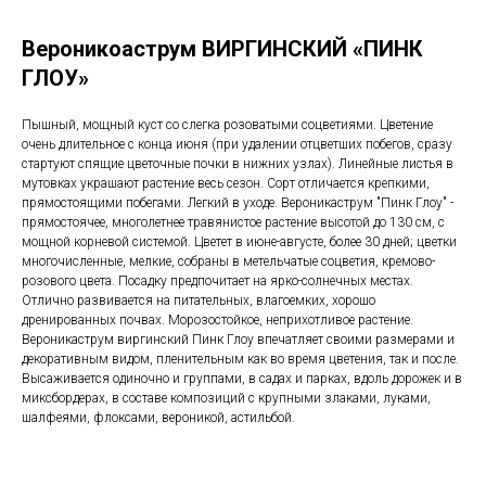
Вероникоаструм ВИРГИНСКИЙ «ПИНК
ГЛОУ»
Пышный, мощный куст со слегка розоватыми соцветиями. Цветение
очень длительное с конца июня (при удалении отцветших побегов, сразу
стартуют спящие цветочные почки в нижних узлах). Линейные листья в
мутовках украшают растение весь сезон. Сорт отличается крепкими,
прямостоящими побегами. Легкий в уходе. Вероникаструм "Пинк Глоу" -
прямостоячее, многолетнее травянистое растение высотой до 130 см, с
мощной корневой системой. Цветет в июне-августе, более 30 дней; цветки
многочисленные, мелкие, собраны в метельчатые соцветия, кремово-
розового цвета. Посадку предпочитает на ярко-солнечных местах.
Отлично развивается на питательных, влагоемких, хорошо
дренированных почвах. Морозостойкое, неприхотливое растение.
Вероникаструм виргинский Пинк Глоу впечатляет своими размерами и
декоративным видом, пленительным как во время цветения, так и после.
Высаживается одиночно и группами, в садах и парках, вдоль дорожек и в
миксбордерах, в составе композиций с крупными злаками, луками,
шалфеями, флоксами, вероникой, астильбой.