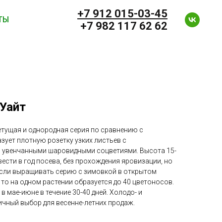
+7 912 0
15-03-45
ТЫ
+7 982 117 62 62
Уайт
етущая и однородная серия по сравнению с
ует плотную розетку узких листьев с
 увенчанными шаровидными соцветиями. Высота 15-
вести в год посева, без прохождения яровизации, но
 Если выращивать серию с зимовкой в открытом
 то на одном растении образуется до 40 цветоносов.
 в мае-июне в течение 30-40 дней. Холодо- и
ичный выбор для весенне-летних продаж.