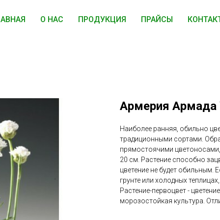
ЛАВНАЯ
О НАС
ПРОДУКЦИЯ
ПРАЙСЫ
КОНТАК
Армерия Армада 
Наиболее ранняя, обильно цв
традиционными сортами. Образ
прямостоячими цветоносами,
20 см. Растение способно зац
цветение не будет обильным.
грунте или холодных теплицах,
Растение-первоцвет - цветение
морозостойкая культура. Отл