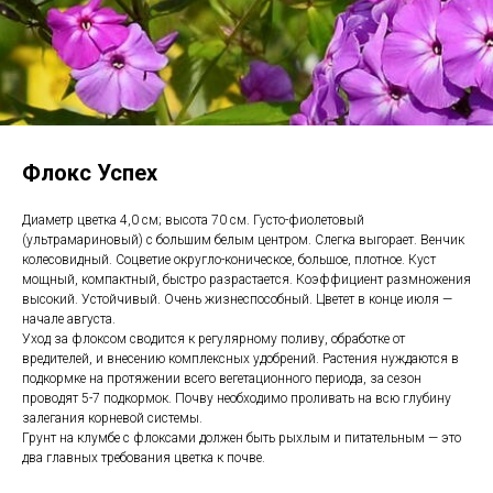
Флокс Успех
Диаметр цветка 4,0 см; высота 70 см. Густо-фиолетовый
(ультрамариновый) с большим белым центром. Слегка выгорает. Венчик
колесовидный. Соцветие округло-коническое, большое, плотное. Куст
мощный, компактный, быстро разрастается. Коэффициент размножения
высокий. Устойчивый. Очень жизнеспособный. Цветет в конце июля —
начале августа.
Уход за флоксом сводится к регулярному поливу, обработке от
вредителей, и внесению комплексных удобрений. Растения нуждаются в
подкормке на протяжении всего вегетационного периода, за сезон
проводят 5-7 подкормок. Почву необходимо проливать на всю глубину
залегания корневой системы.
Грунт на клумбе с флоксами должен быть рыхлым и питательным — это
два главных требования цветка к почве.