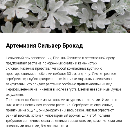
Артемизия Сильвер Брокад
Невысокий почвопокровник, Полынь Стеллера в естественной среде
предпочитает расти на прибрежных скалах и каменистых
склонах. Растение представляет собой компактные кустики с
простирающимися побегами не более 30 см. в длину. Листья резные,
серебристые, глубоко разрезанные. Кончики отдельных листочков
закруглены, что придает растению особенно привлекательный вид.
Период цветения начинается в июле-августе. Цветки невзрачные, лучше
их удалять.
Привлекает особое внимание своими ажурными листьями. Именно в
них, а не в цветках вся красота растения. Серебристые, опушенные,
приятные на ощупь, они декоративны весь сезон. Листья отрастают
ранней весной, источая неповторимый аромат. Для этой полыни
требуются солнечные места с легкими известковыми, каменистыми или
песчаными почвами, без застоя влаги.