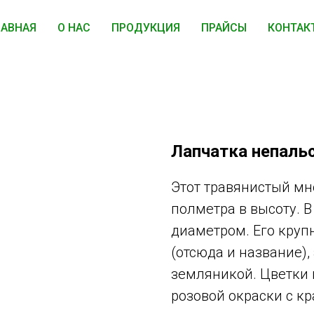
ЛАВНАЯ
О НАС
ПРОДУКЦИЯ
ПРАЙСЫ
КОНТАК
Лапчатка непаль
Этот травянистый мн
полметра в высоту. В
диаметром. Его кру
(отсюда и название),
земляникой. Цветки 
розовой окраски с к