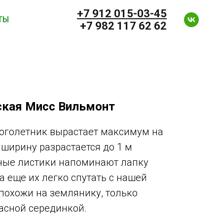
+7 912 0
15-03-45
ТЫ
+7 982 117 62 62
ская Мисс Вильмонт
оголетник вырастает максимум на
 ширину разрастается до 1 м
пные листики напоминают лапку
 а еще их легко спутать с нашей
похожи на землянику, только
расной серединкой.