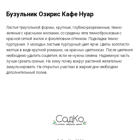
Бузульник Озирис Кафе Нуар
Листья треугольной формы, крупные, глубоко-разрезанные, темно-
зеленые с красными жилками, со средины лета темно-бронзовые с
красной сеткой жилок и фиолетовым оттенком. Подкладка темно-
пурпурная. У молодых листьев пурпурный цвет ярче. Цветы золотисто-
желтые в виде крупной ромашки, на красных цветоносах. После цветения
необходимо удалить соцветия, если не нужны семена. Надземную часть
лучше срезать осенью. На зиму почву вокруг растений желательно
замульчировать. На открытых участках в жаркие дни необходим
дополнительный полив.