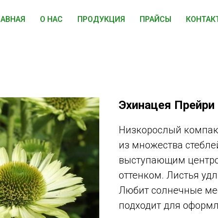
ЛАВНАЯ
О НАС
ПРОДУКЦИЯ
ПРАЙСЫ
КОНТАК
Эхинацея Прейри
Низкорослый компакт
из множества стебле
выступающим центро
оттенком. Листья уд
Любит солнечные мес
подходит для оформ