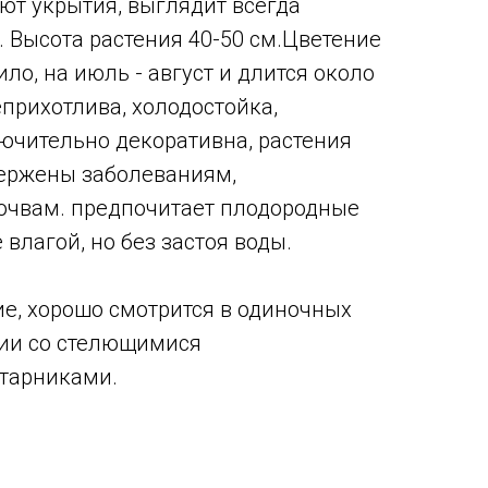
уют укрытия, выглядит всегда
. Высота растения 40-50 см.Цветение
ило, на июль - август и длится около
еприхотлива, холодостойка,
ючительно декоративна, растения
вержены заболеваниям,
очвам. предпочитает плодородные
влагой, но без застоя воды.
е, хорошо смотрится в одиночных
нии со стелющимися
старниками.