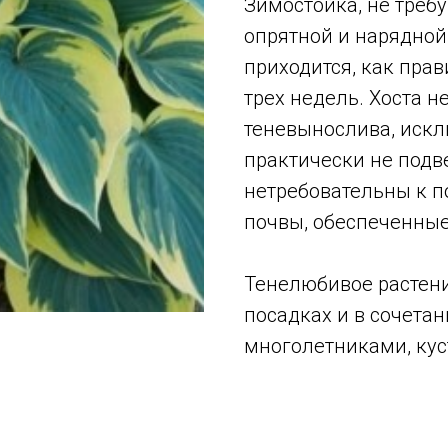
Зимостойка, не треб
опрятной и нарядной
приходится, как прав
трех недель. Хоста н
теневынослива, искл
практически не под
нетребовательны к п
почвы, обеспеченные 
Тенелюбивое растени
посадках и в сочета
многолетниками, ку