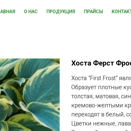
ЛАВНАЯ
О НАС
ПРОДУКЦИЯ
ПРАЙСЫ
КОНТАК
Хоста Ферст Фро
Хоста "First Frost" я
Образует плотные ку
толстая, матовая, си
кремово-желтыми кр
переходят в белый, 
Цветки нежные, лава