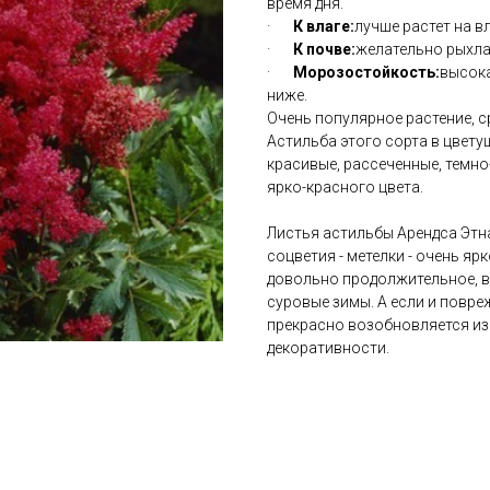
время дня.
·
К влаге:
лучше растет на в
·
К почве:
желательно рыхла
·
Морозостойкость:
высока
ниже.
Очень популярное растение, с
Астильба этого сорта в цвету
красивые, рассеченные, темно-
ярко-красного цвета.
Листья астильбы Арендса Этна (
соцветия - метелки - очень ярк
довольно продолжительное, в 
суровые зимы. А если и повр
прекрасно возобновляется из 
декоративности.