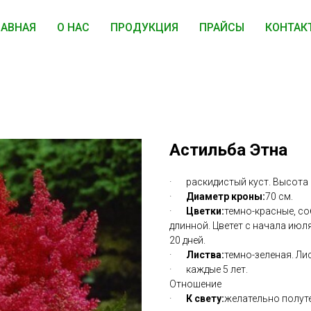
ЛАВНАЯ
О НАС
ПРОДУКЦИЯ
ПРАЙСЫ
КОНТАК
Астильба Этна
· раскидистый куст. Высота 6
·
Диаметр кроны:
70 см.
·
Цветки:
темно-красные, со
длинной. Цветет с начала июля
20 дней.
·
Листва:
темно-зеленая. Ли
· каждые 5 лет.
Отношение
·
К свету:
желательно полуте