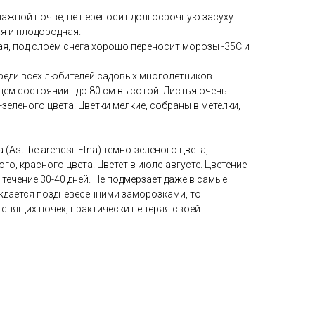
лажной почве, не переносит долгосрочную засуху.
я и плодородная.
я, под слоем снега хорошо переносит морозы -35С и
реди всех любителей садовых многолетников.
щем состоянии - до 80 см высотой. Листья очень
зеленого цвета. Цветки мелкие, собраны в метелки,
Astilbe arendsii Etna) темно-зеленого цвета,
ого, красного цвета. Цветет в июле-августе. Цветение
течение 30-40 дней. Не подмерзает даже в самые
еждается поздневесенними заморозками, то
спящих почек, практически не теряя своей