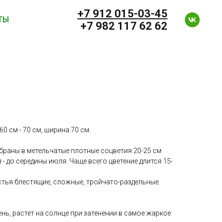
+7 912 0
15-03-45
ТЫ
+7 982 117 62 62
0 см - 70 см, ширина 70 см.
браны в метельчатые плотные соцветия 20-25 см
 - до середины июля. Чаще всего цветение длится 15-
стья блестящие, сложные, тройчато-раздельные.
нь, растет на солнце при затенении в самое жаркое