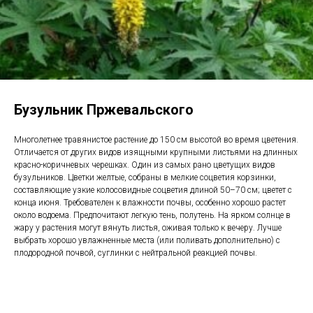
Бузульник Пржевальского
Многолетнее травянистое растение до 150 см высотой во время цветения.
Отличается от других видов изящными крупными листьями на длинных
красно-коричневых черешках. Один из самых рано цветущих видов
бузульников. Цветки желтые, собраны в мелкие соцветия корзинки,
составляющие узкие колосовидные соцветия длиной 50–70 см; цветет с
конца июня. Требователен к влажности почвы, особенно хорошо растет
около водоема. Предпочитают легкую тень, полутень. На ярком солнце в
жару у растения могут вянуть листья, оживая только к вечеру. Лучше
выбрать хорошо увлажненные места (или поливать дополнительно) с
плодородной почвой, суглинки с нейтральной реакцией почвы.