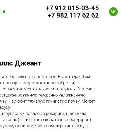
+7 912 0
15-03-45
ТЫ
+7 982 117 62 62
иллс Джеант
ья серо-зеленые, ароматные. Высота до 60 см.
овторно до заморозков (после обрезки).
а солнечных местах, выносит полутень. Растение
ает дренированную, умеренно увлажнённую,
чву. Не любит тяжёлую глинистую почву. Может
асуху.
и групповых посадок в рокариях, цветниках,
 газонах (в качестве декоративных бордюров).
иумом, люпином, чистецом шерстистым и др.