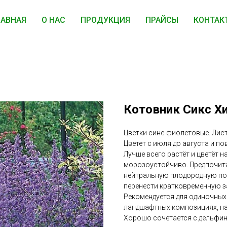
ЛАВНАЯ
О НАС
ПРОДУКЦИЯ
ПРАЙСЫ
КОНТАК
Котовник Сикс Х
Цветки сине-фиолетовые. Лист
Цветет с июля до августа и п
Лучше всего растёт и цветёт н
морозоустойчиво. Предпочит
нейтральную плодородную по
перенести кратковременную з
Рекомендуется для одиночных 
ландшафтных композициях, на
Хорошо сочетается с дельфин