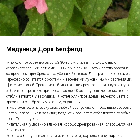
Медуница Дора Белфилд
Многолетнее растение высотой 30-35 см. Листья ярко-зеленые с
серебристо-серыми пятнами, 10-12 см в длину. Цветки светло-розовые,
со временем приобретают голубоватый оттенок. Для групповых посадок.
Прекрасно сочетается с хостами и весенними луковичными растениями.
Цветение весной. Травянистый многолетник разрастается в куртинку до
50 см в поперечнике при высоте около 40 см; опушенные прямостоячие
стебли ветвятся у верхушки. Листья эллипсовидные, зеленого цвета с
красивым серебристым крапом, опушенные.
В марте–апреле на верхушках стеблей распускаются небольшие розовые
цветки, собранные в завитки; позднее к расцветке добавляются голубые
тона. Почва нужна
питательная, умеренно влажная, хорошо дренированная, слабощелочная
или нейтральная.
Хорошо себя чувствует в тени или полутени,под пологом кустарников.