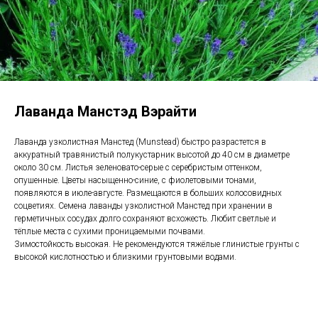
Лаванда Манстэд Вэрайти
Лаванда узколистная Манстед (Munstead) быстро разрастется в
аккуратный травянистый полукустарник высотой до 40 см в диаметре
около 30 см. Листья зеленовато-серые с серебристым оттенком,
опушенные. Цветы насыщенно-синие, с фиолетовыми тонами,
появляются в июле-августе. Размещаются в больших колосовидных
соцветиях. Семена лаванды узколистной Манстед при хранении в
герметичных сосудах долго сохраняют всхожесть. Любит светлые и
тёплые места с сухими проницаемыми почвами.
Зимостойкость высокая. Не рекомендуются тяжёлые глинистые грунты с
высокой кислотностью и близкими грунтовыми водами.