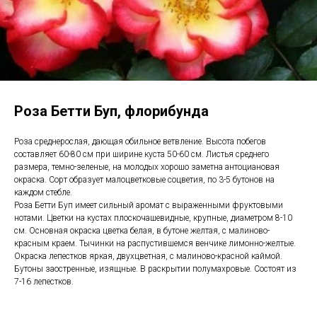
Роза Бетти Буп, флорибунда
Роза среднерослая, дающая обильное ветвление. Высота побегов
составляет 60-80 см при ширине куста 50-60 см. Листья среднего
размера, темно-зеленые, на молодых хорошо заметна антоциановая
окраска. Сорт образует малоцветковые соцветия, по 3-5 бутонов на
каждом стебле.
Роза Бетти Буп имеет сильный аромат с выраженными фруктовыми
нотами. Цветки на кустах плоскочашевидные, крупные, диаметром 8-10
см. Основная окраска цветка белая, в бутоне желтая, с малиново-
красным краем. Тычинки на распустившемся венчике лимонно-желтые.
Окраска лепестков яркая, двухцветная, с малиново-красной каймой.
Бутоны заостренные, изящные. В раскрытии полумахровые. Состоят из
7-16 лепестков.