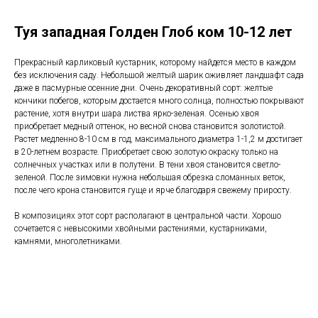
Туя западная Голден Глоб ком 10-12 лет
Прекрасный карликовый кустарник, которому найдется место в каждом
без исключения саду. Небольшой желтый шарик оживляет ландшафт сада
даже в пасмурные осенние дни. Очень декоративный сорт: желтые
кончики побегов, которым достается много солнца, полностью покрывают
растение, хотя внутри шара листва ярко-зеленая. Осенью хвоя
приобретает медный оттенок, но весной снова становится золотистой.
Растет медленно 8-10 см в год, максимального диаметра 1-1,2 м достигает
в 20-летнем возрасте. Приобретает свою золотую окраску только на
солнечных участках или в полутени. В тени хвоя становится светло-
зеленой. После зимовки нужна небольшая обрезка сломанных веток,
после чего крона становится гуще и ярче благодаря свежему приросту.
В композициях этот сорт располагают в центральной части. Хорошо
сочетается с невысокими хвойными растениями, кустарниками,
камнями, многолетниками.