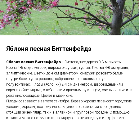
Яблоня лесная Биттенфейдэ
Яблоня лесная Биттенфейдэ -
Листопадное дерево 3-8 м высоты.
Крона 4-6 м диаметром, широко округлая, густая. Листья 4-8 см длины,
эллиптические. Цветки до 4 см диаметром, снаружи розовато-белые,
внутри более густо розовые, собранные по несколько штук в
полузонтиках. Плоды (яблочки) 2-4 см диаметром, шаровидные или
округло-яйцевидные, с небольшим красным румянцем, очень кислые или
реже кисло-сладкие. Цветет в мае-июне.
Плоды созревают в августе-сентябре. Дерево хорошо переносит городские
условия,морозы, поэтому используется в озеленении как отдельно
стоящий экземпляр, так и в аллейной и групповой посадке .С помощью
стрижки можно получить шаровидную, зонтиковидную и т.д. формы .