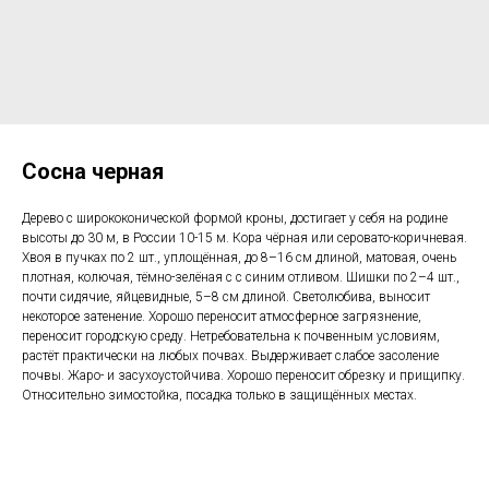
Сосна черная
Дерево с ширококонической формой кроны, достигает у себя на родине
высоты до 30 м, в России 10-15 м. Кора чёрная или серовато-коричневая.
Хвоя в пучках по 2 шт., уплощённая, до 8–16 см длиной, матовая, очень
плотная, колючая, тёмно-зелёная с с синим отливом. Шишки по 2–4 шт.,
почти сидячие, яйцевидные, 5–8 см длиной. Светолюбива, выносит
некоторое затенение. Хорошо переносит атмосферное загрязнение,
переносит городскую среду. Нетребовательна к почвенным условиям,
растёт практически на любых почвах. Выдерживает слабое засоление
почвы. Жаро- и засухоустойчива. Хорошо переносит обрезку и прищипку.
Относительно зимостойка, посадка только в защищённых местах.