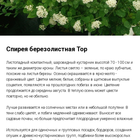
Спирея березолистная Тор
Листопадный компактный, шаровидный кустарник высотой 70 - 100 см и
таким же диаметром кроны. Листья светло – зеленые, по краю зубчатые,
похожие на листья березы. Осенью окрашивается в ярко-желто -
оранжевый цвет. Цветки мелкие, белые, собраны в щитковые выпуклые
соцветия, появляются на прошлогодних побегах в июне. Цветение
продолжается до середины августа. В теплую осень может цвести
повторно, но не обильно.
Лучше развивается на солнечных местах или в небольшой полутени. В
тени слабо цветёт, и побеги медленней одревесневают. Выносит все
садовые почвы, но больше предпочитает плодородные умеренно влажные.
Используется для одиночных и групповых посадок, бордюров, создания
опушек и древесно-кустарниковых групп, подбивки более высокорослых