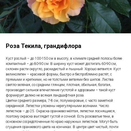
Роза Текила, грандифлора
Куст рослый – до 100-150 см в высоту, в климате средней полосы более
компактный – до 80-90 см. В ширину куст может достигать 60-90 см,
склонен расти округло, раскидистый и пышный. Хорошо ветвится. Куст
великолепен – красивой формы, быстро и беспроблемно растёт, с
прямыми и крепкими, но не толстыми ветвями без шипов. Листва
светло-зелёная, со средним глянцем, плотная, обильная, богатая,
производит сильное впечатление густотой и здоровьем – такой куст
формирует далеко не всякая ландшафтная роза.
Цветки среднего размера, 7-8 см, полумахровые, с часто заметной
серединкой. Лепестки уложены нерегулярными волнами. Число
лепестков – до 25. Окраска оранжево-жёлтая, лепестки лоснящиеся,
поэтому окраска выглядит густой и сочной. Есть розоватые тени, в
основном сосредоточенные по краю наружных лепестков. Могут быть
сгущения оранжевого цвета на кончиках. В центре цвет чистый, почти