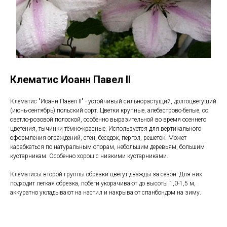
Клематис Иоанн Павел II
Клематис "Иоанн Павел II" - устойчивый сильнорастущий, долгоцветущий
(июнь-сентябрь) польский сорт. Цветки крупные, алебастрово-белые, со
светло-розовой полоской, особенно выразительной во время осеннего
цветения, тычинки тёмно-красные. Используется для вертикального
оформления ограждений, стен, беседок, пергол, решеток. Может
карабкаться по натуральным опорам, небольшим деревьям, большим
кустарникам. Особенно хорош с низкими кустарниками.
Клематисы второй группы обрезки цветут дважды за сезон. Для них
подходит легкая обрезка, побеги укорачивают до высоты 1,0-1,5 м,
аккуратно укладывают на настил и накрывают спанбондом на зиму.