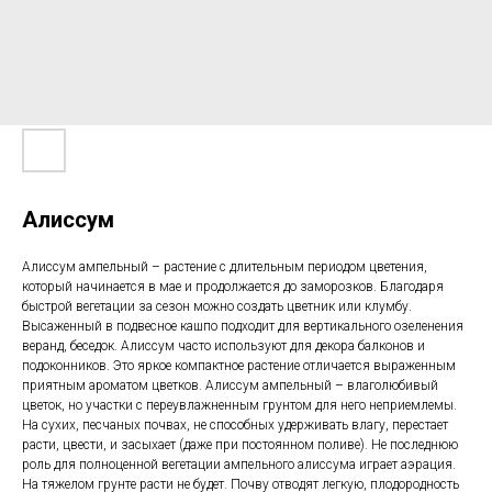
Алиссум
Алиссум ампельный – растение с длительным периодом цветения,
который начинается в мае и продолжается до заморозков. Благодаря
быстрой вегетации за сезон можно создать цветник или клумбу.
Высаженный в подвесное кашпо подходит для вертикального озеленения
веранд, беседок. Алиссум часто используют для декора балконов и
подоконников. Это яркое компактное растение отличается выраженным
приятным ароматом цветков. Алиссум ампельный – влаголюбивый
цветок, но участки с переувлажненным грунтом для него неприемлемы.
На сухих, песчаных почвах, не способных удерживать влагу, перестает
расти, цвести, и засыхает (даже при постоянном поливе). Не последнюю
роль для полноценной вегетации ампельного алиссума играет аэрация.
На тяжелом грунте расти не будет. Почву отводят легкую, плодородность