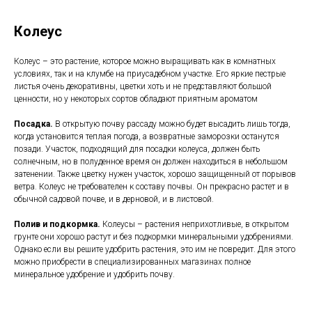
Колеус
Колеус – это растение, которое можно выращивать как в комнатных
условиях, так и на клумбе на приусадебном участке. Его яркие пестрые
листья очень декоративны, цветки хоть и не представляют большой
ценности, но у некоторых сортов обладают приятным ароматом
Посадка.
В открытую почву рассаду можно будет высадить лишь тогда,
когда установится теплая погода, а возвратные заморозки останутся
позади. Участок, подходящий для посадки колеуса, должен быть
солнечным, но в полуденное время он должен находиться в небольшом
затенении. Также цветку нужен участок, хорошо защищенный от порывов
ветра. Колеус не требователен к составу почвы. Он прекрасно растет и в
обычной садовой почве, и в дерновой, и в листовой.
Полив и подкормка.
Колеусы – растения неприхотливые, в открытом
грунте они хорошо растут и без подкормки минеральными удобрениями.
Однако если вы решите удобрить растения, это им не повредит. Для этого
можно приобрести в специализированных магазинах полное
минеральное удобрение и удобрить почву.