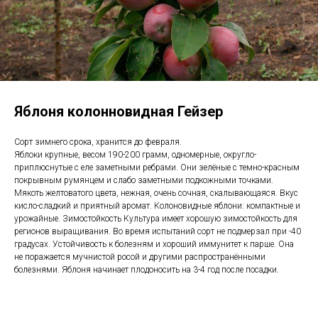
Яблоня колонновидная Гейзер
Сорт зимнего срока, хранится до февраля.
Яблоки крупные, весом 190-200 грамм, одномерные, округло-
приплюснутые с еле заметными ребрами. Они зелёные с темно-красным
покрывным румянцем и слабо заметными подкожными точками.
Мякоть желтоватого цвета, нежная, очень сочная, скалывающаяся. Вкус
кисло-сладкий и приятный аромат. Колоновидные яблони: компактные и
урожайные. Зимостойкость Культура имеет хорошую зимостойкость для
регионов выращивания. Во время испытаний сорт не подмерзал при -40
градусах. Устойчивость к болезням и хороший иммунитет к парше. Она
не поражается мучнистой росой и другими распространёнными
болезнями. Яблоня начинает плодоносить на 3-4 год после посадки.