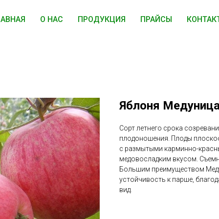
ЛАВНАЯ
О НАС
ПРОДУКЦИЯ
ПРАЙСЫ
КОНТАК
Яблоня Медуниц
Сорт летнего срока созреван
плодоношения. Плоды плоскоо
с размытыми карминно-красны
медовосладким вкусом. Съемна
Большим преимуществом Меду
устойчивость к парше, благо
вид.