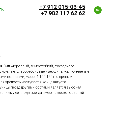
+7 912 0
15-03-45
ТЫ
+7 982 117 62 62
а
ия. Сильнорослый, зимостойкий, ежегодного
круглые, слаборебристые к вершине, желто-зеленые
ми полосами, массой 100-150 г, с пряным
я зрелость наступает в конце августа.
ницы перед другими сортами является высокая
даря чему ее плоды всегда имеют высокотоварный