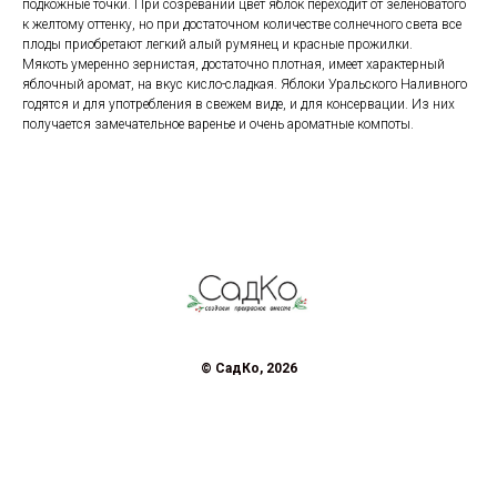
подкожные точки. При созревании цвет яблок переходит от зеленоватого
к желтому оттенку, но при достаточном количестве солнечного света все
плоды приобретают легкий алый румянец и красные прожилки.
Мякоть умеренно зернистая, достаточно плотная, имеет характерный
яблочный аромат, на вкус кисло-сладкая. Яблоки Уральского Наливного
годятся и для употребления в свежем виде, и для консервации. Из них
получается замечательное варенье и очень ароматные компоты.
© СадКо, 2026