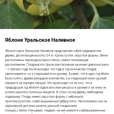
Яблоня Уральское Наливное
Яблоня сорта Уральское Наливное представляет собой среднерослое
дерево, достигающее высоты 3-4 м. Крона густая, округлой формы. Ветки
расположены перпендикулярно стволу, имеют поникающее
расположение. Плодоносить Уральское Наливное начинает довольно рано
– с третьего года после высадки. Из года в год количество плодов
увеличивается, но и сокращается их размер. Бывает, что в один год яблок
было снято с дерева рекордное количество, а в следующий сезон урожай
оказался на порядок меньше. Это происходит из-за того, что в
предыдущий год яблоня отдала все свои ресурсы в урожай и за зиму не
успела накопить полезных веществ. В этом случае дереву необходима
подкормка. Плоды имеют округлую форму с небольшой
приплюснутостью, слабо выраженную ребристость. Расположены они на
характерной для всех ранеток длинной плодоножке.
Кожура у яблок глянцевая, гладкая, на ней имеются слабовыраженные