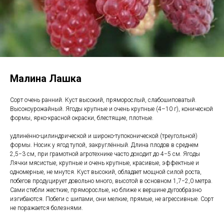
Малина Лашка
Сорт очень ранний. Куст высокий, пряморослый, слабошиповатый.
Высокоурожайный. Ягоды крупные и очень крупные (4–10 г), конической
формы, ярко-красной окраски, блестящие, плотные.
удлинённо-цилиндрической и широко-тупоконической (треугольной)
формы. Носик у ягод тупой, закруглённый. Длина плодов в среднем
2,5−3 см, при грамотной агротехнике часто доходит до 4−5 см. Ягоды
Лячки мясистые, крупные и очень крупные, красивые, эффектные и
одномерные, не мнутся. Куст высокий, обладает мощной силой роста,
побегов продуцирует довольно много, высотой в основном 1,7−2,0 метра.
Сами стебли жесткие, пряморослые, но ближе к вершине дугообразно
изгибаются. Побеги с шипами, они мелкие, прямые, не агрессивные. Сорт
не поражается болезнями.