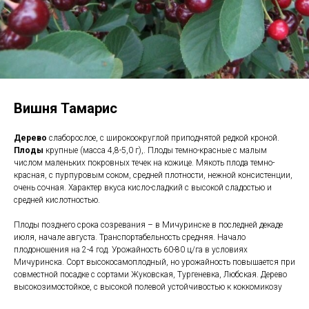
Вишня Тамарис
Дерево
слаборослое, с широкоокруглой приподнятой редкой кро­ной.
Плоды
крупные (масса 4,8-5,0 г),. Плоды темно-красные с малым
числом маленьких покровных течек на кожице. Мякоть плода темно-
красная, с пурпуровым соком, средней плот­ности, нежной консистенции,
очень сочная. Характер вкуса кисло-сладкий с высокой сладостью и
средней кис­лотностью.
Плоды позднего срока созревания – в Мичуринске в последней декаде
июля, начале августа. Транспортабельность средняя. Начало
плодоношения на 2-4 год. Урожайность 60-80 ц/га в условиях
Мичуринска. Сорт высокосамоплодный, но урожайность повышается при
совместной посадке с сортами Жуковская, Тургеневка, Любская. Дерево
высокозимостойкое, с высокой полевой устойчивостью к коккомикозу