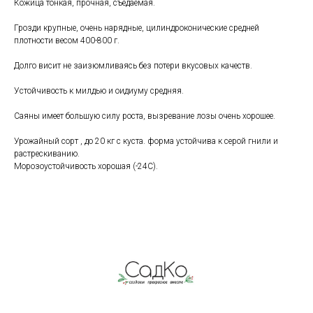
Кожица тонкая, прочная, съедаемая.
Грозди крупные, очень нарядные, цилиндроконические средней
плотности весом 400-800 г.
Долго висит не заизюмливаясь без потери вкусовых качеств.
Устойчивость к милдью и оидиуму средняя.
Саяны имеет большую силу роста, вызревание лозы очень хорошее.
Урожайный сорт , до 20 кг с куста. форма устойчива к серой гнили и
растрескиванию.
Морозоустойчивость хорошая (-24С).