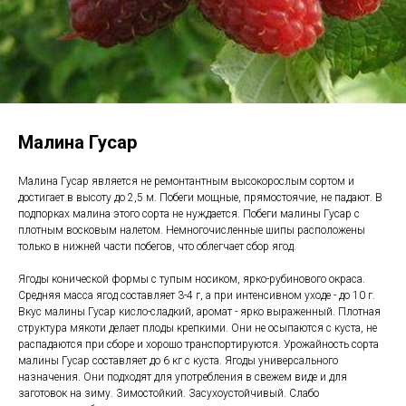
Малина Гусар
Малина Гусар является не ремонтантным высокорослым сортом и
достигает в высоту до 2,5 м. Побеги мощные, прямостоячие, не падают. В
подпорках малина этого сорта не нуждается. Побеги малины Гусар с
плотным восковым налетом. Немногочисленные шипы расположены
только в нижней части побегов, что облегчает сбор ягод.
Ягоды конической формы с тупым носиком, ярко-рубинового окраса.
Средняя масса ягод составляет 3-4 г, а при интенсивном уходе - до 10 г.
Вкус малины Гусар кисло-сладкий, аромат - ярко выраженный. Плотная
структура мякоти делает плоды крепкими. Они не осыпаются с куста, не
распадаются при сборе и хорошо транспортируются. Урожайность сорта
малины Гусар составляет до 6 кг с куста. Ягоды универсального
назначения. Они подходят для употребления в свежем виде и для
заготовок на зиму. Зимостойкий. Засухоустойчивый. Слабо