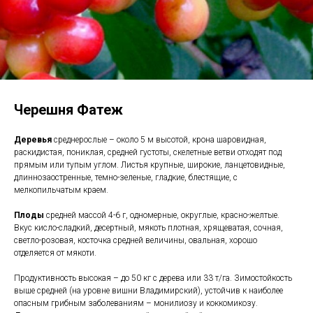
Черешня Фатеж
Деревья
среднерослые – около 5 м высотой, крона шаровидная,
раскидистая, пониклая, средней густоты, скелетные ветви отходят под
прямым или тупым углом. Листья крупные, широкие, ланцетовидные,
длиннозаостренные, темно-зеленые, гладкие, блестящие, с
мелкопильчатым краем.
Плоды
средней массой 4-6 г, одномерные, округлые, красно-желтые.
Вкус кисло-сладкий, десертный, мякоть плотная, хрящеватая, сочная,
светло-розовая, косточка средней величины, овальная, хорошо
отделяется от мякоти.
Продуктивность высокая – до 50 кг с дерева или 33 т/га. Зимостойкость
выше средней (на уровне вишни Владимирский), устойчив к наиболее
опасным грибным заболеваниям – монилиозу и коккомикозу.