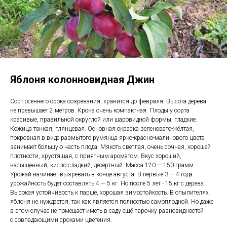
Яблоня колонновидная Джин
Сорт осеннего срока созревания, хранится до февраля. Высота дерева
не превышает 2 метров. Крона очень компактная. Плоды у сорта
красивые, правильной округлой или шаровидной формы, гладкие.
Кожица тонкая, глянцевая. Основная окраска зеленовато-жёлтая,
покровная в виде размытого румянца ярко-красно-малинового цвета
занимает большую часть плода. Мякоть светлая, очень сочная, хорошей
плотности, хрустящая, с приятным ароматом. Вкус хороший,
насыщенный, кисло-сладкий, десертный. Масса 120 — 150 грамм.
Урожай начинает вызревать в конце августа. В первые 3 — 4 года
урожайность будет составлять 4 — 5 кг. Но после 5 лет - 15 кг с дерева.
Высокая устойчивость к парше, хорошая зимостойкость. В опылителях
яблоня не нуждается, так как является полностью самоплодной. Но даже
в этом случае не помешает иметь в саду ещё парочку разновидностей
с совпадающими сроками цветения.